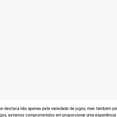
se destaca não apenas pela variedade de jogos, mas também pel
gos, estamos comprometidos em proporcionar uma experiência ú