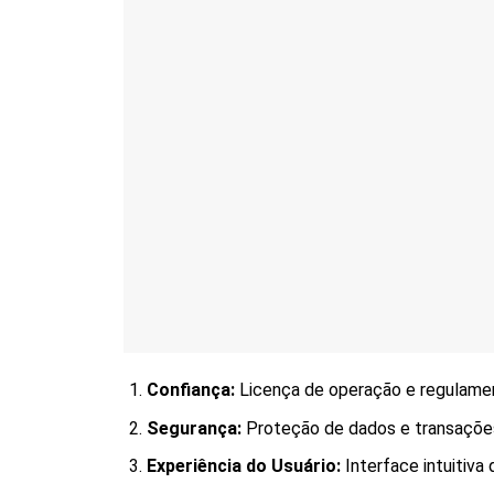
Confiança:
Licença de operação e regulame
Segurança:
Proteção de dados e transações
Experiência do Usuário:
Interface intuitiva 