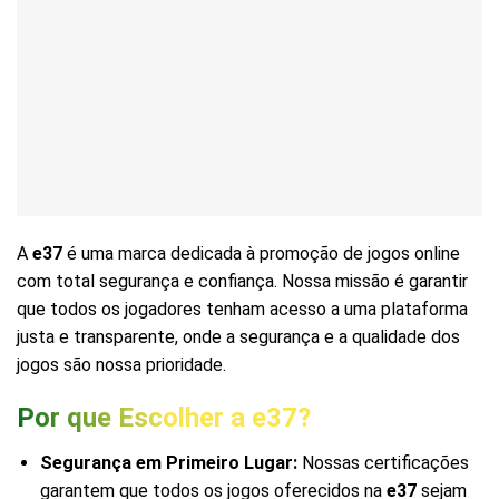
A
e37
é uma marca dedicada à promoção de jogos online
com total segurança e confiança. Nossa missão é garantir
que todos os jogadores tenham acesso a uma plataforma
justa e transparente, onde a segurança e a qualidade dos
jogos são nossa prioridade.
Por que Escolher a e37?
Segurança em Primeiro Lugar:
Nossas certificações
garantem que todos os jogos oferecidos na
e37
sejam