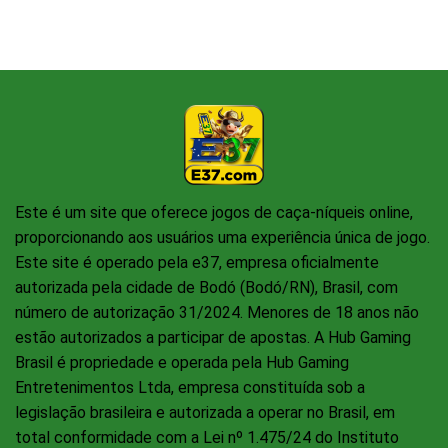
Este é um site que oferece jogos de caça-níqueis online,
proporcionando aos usuários uma experiência única de jogo.
Este site é operado pela e37, empresa oficialmente
autorizada pela cidade de Bodó (Bodó/RN), Brasil, com
número de autorização 31/2024. Menores de 18 anos não
estão autorizados a participar de apostas. A Hub Gaming
Brasil é propriedade e operada pela Hub Gaming
Entretenimentos Ltda, empresa constituída sob a
legislação brasileira e autorizada a operar no Brasil, em
total conformidade com a Lei nº 1.475/24 do Instituto