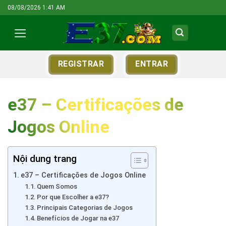
Skip
08/08/2026 1:41 AM
to
content
REGISTRAR
ENTRAR
e37 – Certificações de
Jogos Online
Nội dung trang
e37 – Certificações de Jogos Online
Quem Somos
Por que Escolher a e37?
Principais Categorias de Jogos
Benefícios de Jogar na e37