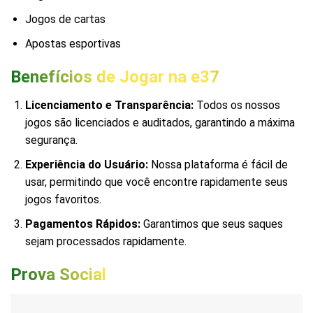
Jogos de cartas
Apostas esportivas
Benefícios de Jogar na e37
Licenciamento e Transparência:
Todos os nossos
jogos são licenciados e auditados, garantindo a máxima
segurança.
Experiência do Usuário:
Nossa plataforma é fácil de
usar, permitindo que você encontre rapidamente seus
jogos favoritos.
Pagamentos Rápidos:
Garantimos que seus saques
sejam processados rapidamente.
Prova Social